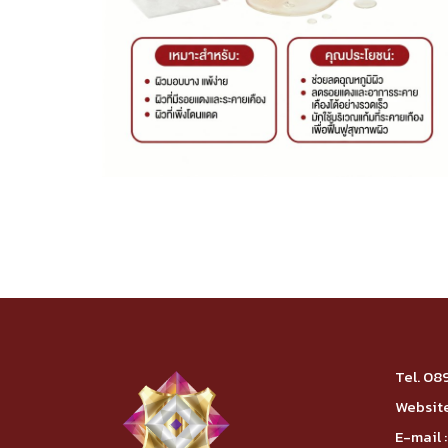
Tel.
08
Website
E-mail :