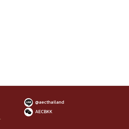
@aecthailand
AECBKK
Y