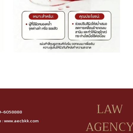
LAW
9-6058888
AGENC
 :
www.aecbkk.com