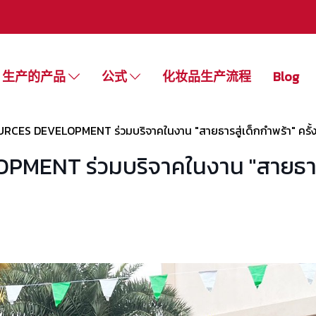
生产的产品
公式
化妆品生产流程
Blog
CES DEVELOPMENT ร่วมบริจาคในงาน "สายธารสู่เด็กกำพร้า" ครั้งท
NT ร่วมบริจาคในงาน "สายธารสู่เด