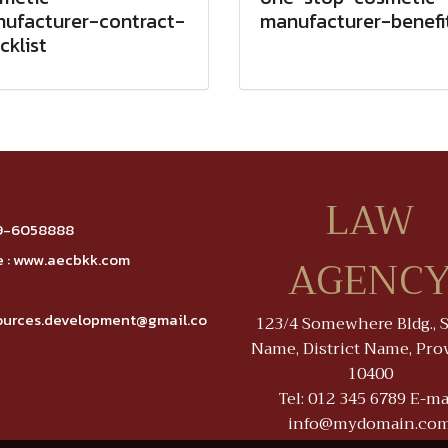
ufacturer-contract-
manufacturer-benefi
cklist
LAW
9-6058888
AGENC
 :
www.aecbkk.com
ources.development@gmail.co
123/4 Somewhere Bldg., S
Name, District Name, Pro
10400
Tel: 012 345 6789 E-mai
info@mydomain.co