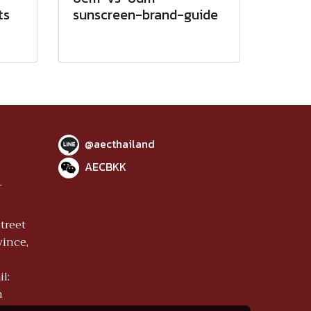
ts
sunscreen-brand-guide
@aecthailand
AECBKK
Y
treet
vince,
l:
m