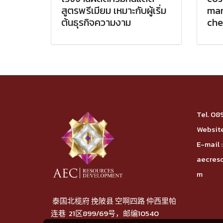
สูตรพรีเมียม เหมาะกับผู้เริ่ม
man
ต้นธุรกิจความงาม
che
Tel.
08
Website
E-mail :
aecres
m
泰国北榄府 挽陂县 空啊四路 仲西里帕
连巷 21区899/69号，邮编10540