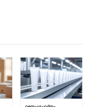
oem-vs-odm-