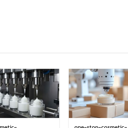
metic-
one-stop-cosmetic-