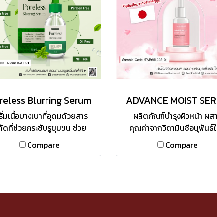
ให้กับผิว ช่วยลดอาการแพ้ ช่วย
เซลล์ผิวเก่า พร้อมกระตุ้นให้
น้ำให้ผิวได้อย่างมีประสิทธิภาพ
การสร้างเซลล์ผิวใหม่ ให้ผิวใ
แขนแลดูกระจ่างใส เนียนนุ
reless Blurring Serum
ADVANCE MOIST SE
รั่มเนื้อบางเบาที่อุดมด้วยสาร
ผลิตภัณฑ์บำรุงผิวหน้า ผส
ัดที่ช่วยกระชับรูขุมขน ช่วย
คุณค่าจากวิตามินซีอนุพันธ์ใ
บคุมความมันบนผิว โดยการ
จากประเทศญี่ปุ่น พร้อมเสร
Compare
Compare
บสมดุลการผลิตน้ำมันใต้ชั้นผิว
ประสิทธิภาพด้วย Cerami
ยยับยั้งแบคทีเรียอันเป็นสาเหตุ
complex ฟื้นฟูและบำรุงผิวให
งสิว ช่วยปรับสีผิวให้สม่ำเสมอ
แรง พร้อมประสิทธิภาพจา
วยกระตุ้นการผลิต Ceramide,
Moisturizer ปกป้องผิวจาก
astin และ Collagen ทำให้ผิว
แห้งกร้าน กักเก็บความชุ่มชื้
ะชับเต่งตึงขึ้น ช่วยสมานผิว
อย่างยาวนาน