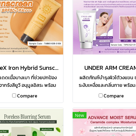
BlueX Iron Hybrid Sunscreen SPF50+ PA+++
UNDER ARM CREA
แดดเนื้อบางเบา ที่ช่วยปกป้อง
ผลิตภัณฑ์บำรุงผิวใต้วงแขน 
จากรังสียูวี อนุมูลอิสระ พร้อม
ระงับเหงื่อและกลิ่นกาย พร้อม
งผิวจากสารสกัดที่ช่วยบำรุงผิว
ผสมของ Alpha arbutin,
Compare
Compare
แลดูขาวกระจ่างใส ลดฝ้ากระจุด
Niacinamide และ Kojic a
ดำ ชะลอการเกิดริ้วรอยก่อนวัย
ช่วยฟื้นฟูและปรับสภาพผิวใต
ะตุ้นการเสริมสร้างคอลลาเจน
แขน ลดปัญหาผิวหนังไก่ พร้
New
ะปกป้องผิวจากการถูกทำลาย
เลือนความหมองคล้ำ บริเว
แสง UV ช่วยเติมเต็มความชุ่ม
หนีบ ข้อพับ ข้อศอก ต่างๆ ผ