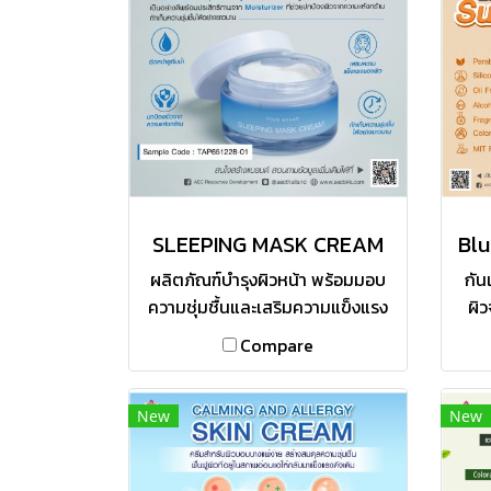
SLEEPING MASK CREAM
ผลิตภัณฑ์บำรุงผิวหน้า พร้อมมอบ
กัน
ความชุ่มชื้นและเสริมความแข็งแรง
ผิว
ให้แก่ชั้นผิว ด้วยคุณสมบัติจาก
บำรุ
Compare
Ceramide complex และ
ให้
Hyaluronic acid ฟื้นฟูและเติม
ด่าง
เต็มความชุ่มชื้นให้แก่ผิวได้เป็น
กร
New
New
อย่างดี พร้อมประสิทธิภาพจาก
แล
Moisturizer ที่ช่วยปกป้องผิวจาก
ด้วย