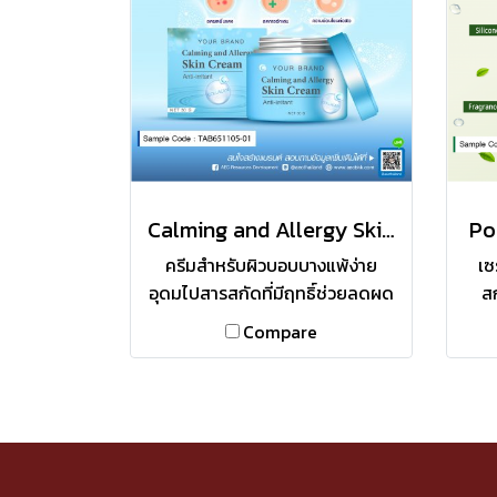
ความแห้งกร้าน กักเก็บความชุ่มชื้น
ชื้น
ได้อย่างยาวนาน
กัก
Calming and Allergy Skin Cream
Po
ครีมสำหรับผิวบอบบางแพ้ง่าย
เซ
อุดมไปสารสกัดที่มีฤทธิ์ช่วยลดผด
สก
ผื่นแดง ลดการอักเสบ ความอ่อน
คว
Compare
โยน มีความปลอดภัยต่อการใช้ว่า
ปรั
ไม่ก่อให้เกิดการแพ้การระคายเคือง
ช่ว
สร้างสมดุลความชุ่มชื่นภายในผิว
แห่
ช่วยกระตุ้นการสร้างคอลลาเจน
ช่
ลดการระคายเคือง (anti-irritant)
El
ปกป้องผิวจากมลภาวะ ฟื้นฟูผิวที่
กร