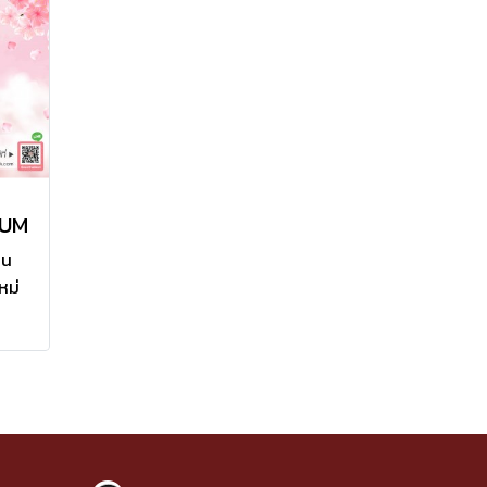
เกิด
ต้วง
่ม
RUM
าน
หม่
ิม
de
้แข็ง
ก
ความ
นได้