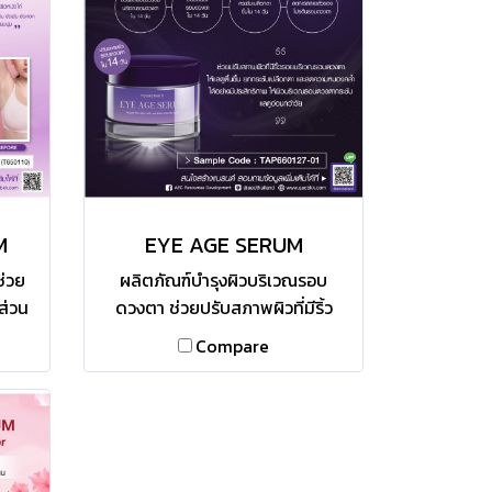
M
EYE AGE SERUM
ช่วย
ผลิตภัณฑ์บำรุงผิวบริเวณรอบ
ส่วน
ดวงตา ช่วยปรับสภาพผิวที่มีริ้ว
รอยบริเวณรอบดวงตาให้แลดูตื้น
Compare
cid
ขึ้น ช่วยยกกระชับเปลือกตา และ
้วง
ลดความหมองคล้ำได้อย่างมี
อมลด
ประสิทธิภาพ ให้ผิวบริเวณรอบ
ณขา
ดวงตากระชับ แลดูอ่อนกว่าวัย
ลัด