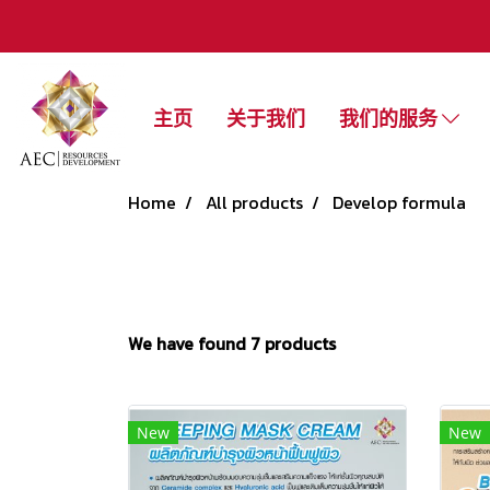
主页
关于我们
我们的服务
Home
All products
Develop formula
We have found 7 products
New
New