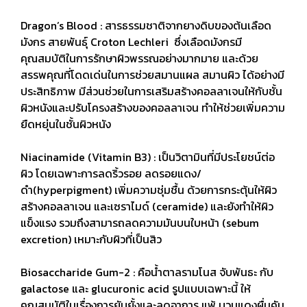
Dragon’s Blood : สารธรรมชาติจากยางดิบของต้นเลือด
มังกร สายพันธุ์ Croton Lechleri ซึ่งเลือดมังกรมี
คุณสมบัติในการรักษาผิวพรรณอย่างมากมาย และด้วย
สรรพคุณที่โดดเด่นในการช่วยสมานแผล สมานผิว ได้อย่างมี
ประสิทธิภาพ มีส่วนช่วยในการเสริมสร้างคอลลาเจนให้กับชั้น
ผิวหนังและปรับโครงสร้างของคอลลาเจน ทำให้ช่วยเพิ่มความ
ยืดหยุ่นในชั้นผิวหนัง
Niacinamide (Vitamin B3) : เป็นวิตามินที่มีประโยชน์ต่อ
ผิว โดยเฉพาะการลดริ้วรอย ลดรอยแดง/
ดำ(hyperpigment) เพิ่มความชุ่มชื้น ด้วยการกระตุ้นให้ผิว
สร้างคอลลาเจน และเซราไมด์ (ceramide) และยังทำให้ผิว
แข็งแรง รวมถึงสามารถลดความมันบนใบหน้า (sebum
excretion) เหมาะกับผิวที่เป็นสิว
Biosaccharide Gum-2 : คือน้ำตาลรามโนส จับพันธะ กับ
galactose และ glucuronic acid รูปแบบเฉพาะนี้ ให้
คุณสมบัติในเรื่องการยับยั้งและลดอาการ แพ้ บวมแดงผื่นคัน