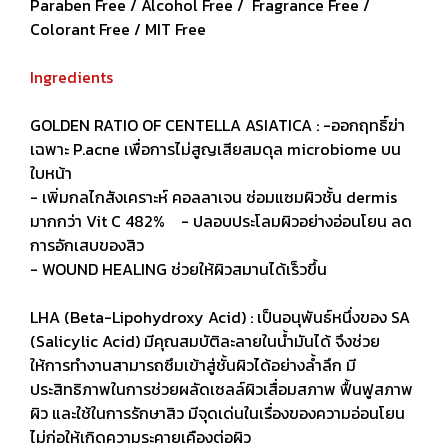
Paraben Free / Alcohol Free / Fragrance Free /
Colorant Free / MIT Free
Ingredients
GOLDEN RATIO OF CENTELLA ASIATICA : -ออกฤทธิ์ฆ่า
เฉพาะ P.acne เพื่อการไม่สูญเสียสมดุล microbiome บน
ใบหน้า
- เพิ่มกลไกสังเคราะห์ คอลลาเจน ซ่อมแซมผิวชั้น dermis
มากกว่า Vit C 482% - ปลอบประโลมผิวอย่างอ่อนโยน ลด
การอักเสบของสิว
- WOUND HEALING ช่วยให้ผิวสมานได้เร็วขึ้น
LHA (Beta-Lipohydroxy Acid) : เป็นอนุพันธ์หนึ่งของ SA
(Salicylic Acid) มีคุณสมบัติละลายในน้ำมันได้ จึงช่วย
ให้การทำงานสามารถซึมเข้าสู่ชั้นผิวได้อย่างล้ำลึก มี
ประสิทธิภาพในการช่วยผลัดเซลล์ผิวเสื่อมสภาพ ฟื้นฟูสภาพ
ผิว และใช้ในการรักษาสิว มีจุดเด่นในเรื่องของความอ่อนโยน
ไม่ก่อให้เกิดความระคายเคืองต่อผิว