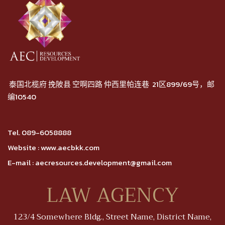
泰国北榄府 挽陂县 空啊四路 仲西里帕连巷 21区899/69号，邮
编10540
Tel.
089-6058888
Website :
www.aecbkk.com
E-mail :
aecresources.development@gmail.com
LAW AGENCY
123/4 Somewhere Bldg., Street Name, District Name,