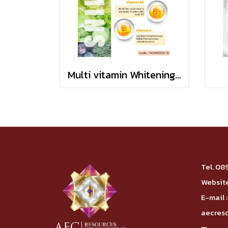
Multi vitamin Whitening Body Lotion
Tel.
08
Website
E-mail :
aecres
m