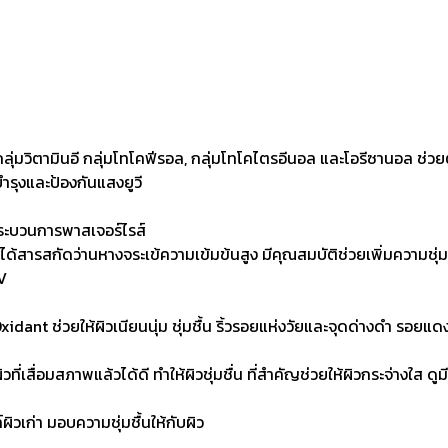
ลุ่มวิตามินอี กลุ่มโทโคฟีรอล, กลุ่มโทโคไตรอีนอล และโอรีซานอล ช่
ิบำรุงและป้องกันแสงยูวี
กระบวนการพาสเจอร์ไรส์
ด้สารสกัดว่านหางจระเข้ความเข้มข้นสูง มีคุณสมบัติช่วยเพิ่มความชุ่ม
V
dant ช่วยให้ผิวเนียนนุ่ม ชุ่มชื้น ริ้วรอยแห่งวัยและจุดด่างดำ รอยแ
ี่เสื่อมสภาพแล้วได้ดี ทำให้ผิวชุ่มชื่น ที่สำคัญช่วยให้ผิวกระจ่างใส ดูมี
ิวเก่า มอบความชุ่มชื้นให้กับผิว