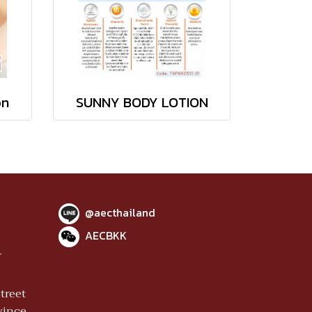
on
SUNNY BODY LOTION
@aecthailand
AECBKK
Y
treet
vince,