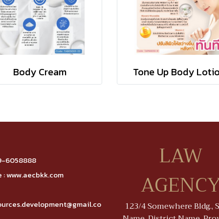
Body Cream
Tone Up Body Loti
LAW
9-6058888
AGENC
 :
www.aecbkk.com
ources.development@gmail.co
123/4 Somewhere Bldg., S
Name, District Name, Pro