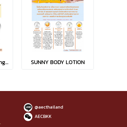
Multi vitamin Whitening Body Lotion
SUNNY BODY LOTION
@aecthailand
AECBKK