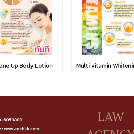
one Up Body Lotion
LAW
9-6058888
 :
www.aecbkk.com