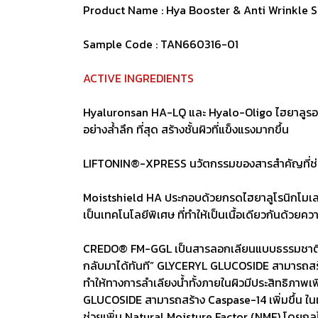
Product Name : Hya Booster & Anti Wrinkle 
Sample Code : TAN660316-01
ACTIVE INGREDIENTS
Hyaluronsan HA-LQ และ Hyalo-Oligo ไฮยาลูรอนิค
อย่างล้ําลึก ที่สุด สร้างชั้นผิวที่แข็งแรงมากขึ้น
LIFTONIN®-XPRESS นวัตกรรมของสารสำคัญที่ช่วยยกกร
Moistshield HA ประกอบด้วยกรดไฮยาลูโรนิกโมเลกุลต
เป็นเทคโนโลยีพิเศษ ที่ทำให้เป็นเนื้อเดียวกันด้วยค
CREDO® FM-GGL เป็นสารลอกเลียนแบบธรรมชาติจากต้น
กลับมาได้ทันที” GLYCERYL GLUCOSIDE สามารถสร้าง 
ทำให้ทางการลำเลียงน้ำทั้งภายในผิวมีประสิทธิภาพเพิ
GLUCOSIDE สามารถสร้าง Caspase-14 เพิ่มขึ้น ในเซ
ช่วยเพิ่ม Natural Moisture Factor (NMF) โดยกลไกเ