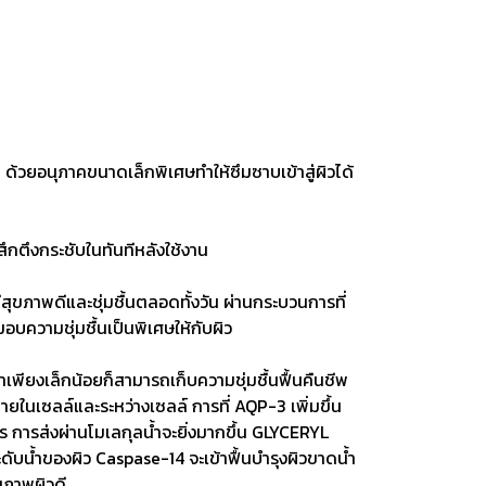
ยอนุภาคขนาดเล็กพิเศษทําให้ซึมซาบเข้าสู่ผิวได้
ึกตึงกระชับในทันทีหลังใช้งาน
สุขภาพดีและชุ่มชื้นตลอดทั้งวัน ผ่านกระบวนการที่
มอบความชุ่มชื้นเป็นพิเศษให้กับผิว
ียงเล็กน้อยก็สามารถเก็บความชุ่มชื้นฟื้นคืนชีพ
ยในเซลล์และระหว่างเซลล์ การที่ AQP-3 เพิ่มขึ้น
าไร การส่งผ่านโมเลกุลน้ำจะยิ่งมากขึ้น GLYCERYL
ดับน้ำของผิว Caspase-14 จะเข้าฟื้นบำรุงผิวขาดน้ำ
ขภาพผิวดี