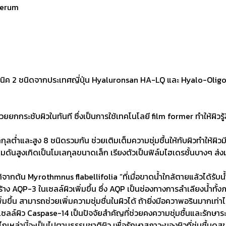
Serum
 2 ชนิดจากประเทศญี่ปุ่น Hyaluronsan HA-LQ และ Hyalo-Oligo ด้ว
ะชับผิวในทันที ซึ่งเป็นการใช้เทคโนโลยี film former ทำให้ผิวรู้ส
่ำและสูง 8 ชนิดรวมกัน ช่วยเติมเต็มความชุ่มชื้นให้กับผิวทำให้ผิวมี
วามดันสูงเกิดเป็นโมเลกุลขนาดเล็ก เรียงตัวเป็นฟิล์มไฮเดรชั้นบางๆ ส่ง
 Myrothmnus flabellifolia “ที่เมื่อขาดน้ำใกล้ตายแล้วได้รับน้ำเพ
AQP-3 ในเซลล์ผิวเพิ่มขึ้น ซึ่ง AQP เป็นช่องทางการลำเลียงน้ำทั้งภา
่มขึ้น สามารถช่วยเพิ่มความชุ่มชื่นในผิวได้ ถ้ายิ่งมีอควาพอรินมากเท่
ลล์ผิว Caspase-14 เป็นปัจจัยสำคัญที่ช่วยคงความชุ่มชื้นและรักษาระ
หล่านี้จะเป็นไปตามธรรมชาติผิว เพื่อรักษาสภาวะของผิวที่ชุ่มชื้นดูสุ