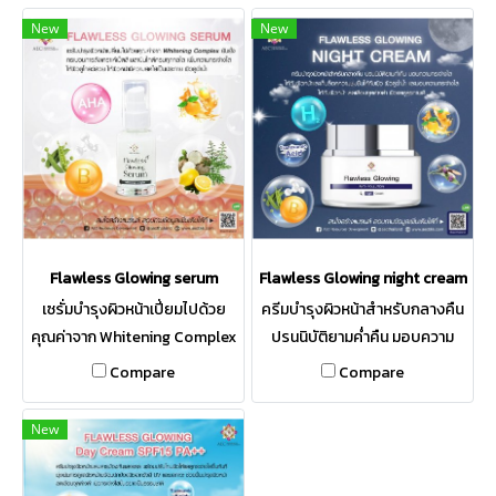
New
New
Flawless Glowing serum
Flawless Glowing night cream
เซรั่มบำรุงผิวหน้าเปี่ยมไปด้วย
ครีมบำรุงผิวหน้าสำหรับกลางคืน
คุณค่าจาก Whitening Complex
ปรนนิบัติยามค่ำคืน มอบความ
และสารให้ความชุ่มชื้นกับผิวหน้า
กระจ่างใสให้กับผิวหน้าและเก็บ
Compare
Compare
มุ่งเน้นการดูแลผิวให้มีความใสเป็น
ล็อคความชุ่มชื่นให้กับผิว ผิวดูฉ่ำ
ประกาย ผิวดูฉ่ำน้ำ และช่วยดูแลให้
น้ำ และมอบความกระจ่างใสให้กับ
New
ผิวกระจ่างใส ลดเลือนจุดด่างดำ
ผิวหน้า ลดเลือนจุดด่างดำ ผิวแลดู
ปลอบประโลมผิวอย่างอ่อนโยน
สุขภาพดี