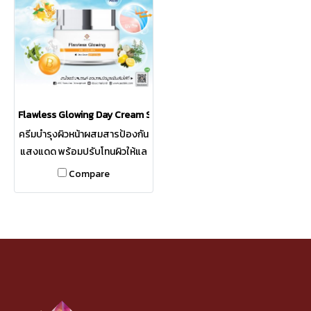
ผิวแลดูกระจ่างใสขึ้นอย่างเป็น
ธรรมชาติ
Flawless Glowing Day Cream SPF15 PA++
ครีมบำรุงผิวหน้าผสมสารป้องกัน
แสงแดด พร้อมปรับโทนผิวให้แล
ดูกระจ่างใสขึ้นทันที มุ่งเน้นการ
Compare
ดูแลผิวหน้าพร้อมปกป้องผิวจาก
รังสี Uv และมลภาวะ ช่วยฟื้น
บำรุงผิวหน้า ลดเลือนจุดด่างดำ
ผิวกระจ่างใสขึ้นอย่างเป็น
ธรรมชาติ