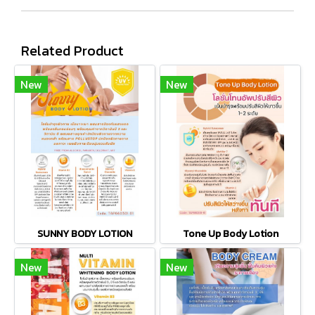
Related Product
New
New
SUNNY BODY LOTION
Tone Up Body Lotion
New
New