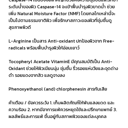
ระดับน้ำของผิว Caspase-14 จะเข้าฟื้นบำรุงผิวขาดน้ำ ช่วย
เพิ่ม Natural Moisture Factor (NMF) โดยกลไกเหล่านี้จะ
เป็นไปตามธรรมชาติผิว เพื่อรักษาสภาวะของผิวที่ชุ่มชื้นดู
สุขภาพผิวดี
L-Arginine เป็นสาร Anti-oxidant ปกป้องผิวจาก Free-
radicals พร้อมฟื้นบำรุงผิวให้อ่อนเยาว์
Tocopheryl Acetate VitaminE มีคุณสมบัติเป็น Anti-
Oxidant ช่วยให้ผิวเนียนนุ่ม ชุ่มชื้น ริ้วรอยแห่งวัยและจุดด่าง
ดำ รอยแดงจากสิว แลดูจางลง
Phenoxyethanol (and) chlorphenesin สารกันเสีย
คำเตือน / ข้อควรระวัง 1. เก็บผลิตภัณฑ์ให้พ้นแสงแดด และ
ความร้อน 2. หากมีอาการแพ้ควรหยุดใช้และปรึกษาแพทย์ 3.
ผลลัพธ์และการแพ้ ขึ้นอยู่กับสภาพผิวของแต่ละบุคคล