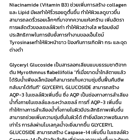
Niacinamide (Vitamin B3) ช่วยเพิ่มการสร้าง collagen
และ Lipid มีผลทำให้ริ้วรอยดูตื้นขึ้น ทำให้ผิวแลดูขาวขึ้น
สามารถลดริ้วรอยเล็กๆที่มาจากความแห้งกร้าน เพิ่มอัตรา
การผลัดตัวของเซลล์ผิวเก่า ทำให้ผิวสว่างใส พร้อมยังมี
ประสิทธิภาพในการยับยั้งการทำงานของเอ็นไซม์
Tyrosinaseทำให้ผิวหน้าขาว ป้องกันการเกิดฝ้า กระ และจุด
ด่างดำ
Glyceryl Glucoside เป็นสารลอกเลียนแบบธรรมชาติจาก
ต้น Myrothmnus flabellifolia “ที่เมื่อขาดน้ำใกล้ตายแล้ว
ได้รับน้ำเพียงเล็กน้อยก็สามารถเก็บความชุ่มชื้นฟื้นคืนชีพ
กลับมาได้ทันที” GLYCERYL GLUCOSIDE สามารถสร้าง
AQP-3 ในเซลล์ผิวเพิ่มขึ้น ซึ่ง AQP เป็นช่องทางการลำเลียง
น้ำทั้งภายในเซลล์และระหว่างเซลล์ การที่ AQP-3 เพิ่มขึ้น
ทำให้ทางการลำเลียงน้ำทั้งภายในผิวมีประสิทธิภาพเพิ่มขึ้น
สามารถช่วยเพิ่มความชุ่มชื่นในผิวได้ ถ้ายิ่งมีอควาพอรินมาก
เท่าไร การส่งผ่านโมเลกุลน้ำจะยิ่งมากขึ้น GLYCERYL
GLUCOSIDE สามารถสร้าง Caspase-14 เพิ่มขึ้น ในเซลล์ผิว
Caspase-14 เป็นปัจจัยสำคัญที่ช่วยคงความชุ่มชื้นและรักษา