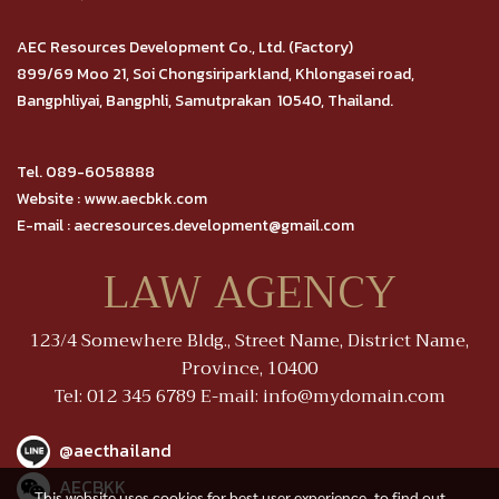
AEC Resources Development Co., Ltd. (Factory)
899/69 Moo 21, Soi Chongsiriparkland, Khlongasei road,
Bangphliyai, Bangphli, Samutprakan 10540, Thailand.
Tel. 089-6058888
Website : www.aecbkk.com
E-mail : aecresources.development@gmail.com
LAW AGENCY
123/4 Somewhere Bldg., Street Name, District Name,
Province, 10400
Tel: 012 345 6789 E-mail: info@mydomain.com
@aecthailand
AECBKK
This website uses cookies for best user experience, to find out