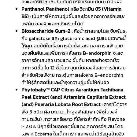
ลงและให้ผิวชุ่มชื้นขึ้นทันที ให้ผิวเรียบเนียน น่าสัมผัส
Panthenol Panthenol หรือ วิตามิน บี5 (Vitamin
B5)
: เป็นสารให้ความชุ่มชื่นและช่วยลดอาการอักเสบ/
แพ้คัน ของผิวและหนังศรีษะได้ดี
Biosaccharide Gum-2
: คือน้ำตาลรามโนส จับพันธะ
กับ galactose และ glucuronic acid รูปแบบเฉพาะนี้
ให้คุณสมบัติในเรื่องการยับยั้งและลดอาการ แพ้ บวม
แดงผื่นคันและเพิ่มการหลั่งสาร B-endorphin จะลด
อาการอักเสบสิว บวมแดง ผื่นคัน หายอย่างรวดเร็ว
อาการดีขึ้น ใน 12 ชั่วโมง จุดเด่นของคือลดการอักเสบ
สำหรับผิวแพ้ง่าย กระตุ้นการหลั่งสาร B-endorphin
ทำให้รู้สึกสดชื่นและบำรุงความชุ่มชื้นให้กับผิว
Phytobaby™ CAP Citrus Aurantium Tachibana
Peel Extract (and) Artemisia Capillaris Extract
(and) Pueraria Lobata Root Extract
: สารที่ได้จาก
พืช 3 ชนิด คือ มะนาว , โกฐจุฬาลัมพา (พืชในวงศ์
ทานตะวัน) , กวาวเครือขาว ที่มีสารสำคัญคือ Flavone
≥ 2.0% มีฤทธิ์ช่วยลดผดผื่นแดง ลดการอักเสบ โดย
เฉพาะ Eczema ในเด็กทารก และพบว่ามีข้อมูลอ้างอิง