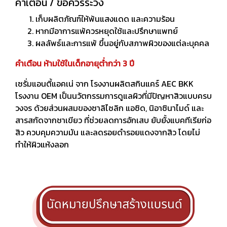
คำเตือน / ข้อควรระวัง
เก็บผลิตภัณฑ์ให้พ้นแสงแดด และความร้อน
หากมีอาการแพ้ควรหยุดใช้และปรึกษาแพทย์
ผลลัพธ์และการแพ้ ขึ้นอยู่กับสภาพผิวของแต่ละบุคคล
คำเตือน ห้ามใช้ในเด็กอายุต่ำกว่า 3 ปี
เซรั่มแอนตี้แอคเน่ จาก โรงงานผลิตสกินแคร์ AEC BKK
โรงงาน OEM เป็นนวัตกรรมการดูแลผิวที่มีปัญหาสิวแบบครบ
วงจร ด้วยส่วนผสมของซาลิไซลิก แอซิด, นิอาซินาไมด์ และ
สารสกัดจากชาเขียว ที่ช่วยลดการอักเสบ ยับยั้งแบคทีเรียก่อ
สิว ควบคุมความมัน และลดรอยดำรอยแดงจากสิว โดยไม่
ทำให้ผิวแห้งลอก