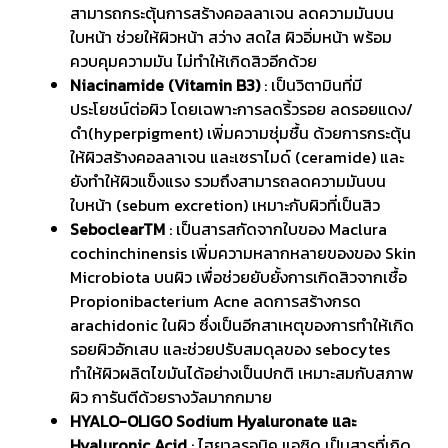
สามารถกระตุ้นการสร้างคอลลาเจน ลดความมันบน
ใบหน้า ช่วยให้ผิวหน้า สว่าง สดใส ผิวอิ่มหน้า พร้อม
ควบคุมความมัน ไม่ทำให้เกิดสิวอีกด้วย
Niacinamide (Vitamin B3)
: เป็นวิตามินที่มี
ประโยชน์ต่อผิว โดยเฉพาะการลดริ้วรอย ลดรอยแดง/
ดำ(hyperpigment) เพิ่มความชุ่มชื้น ด้วยการกระตุ้น
ให้ผิวสร้างคอลลาเจน และเซราไมด์ (ceramide) และ
ยังทำให้ผิวแข็งแรง รวมถึงสามารถลดความมันบน
ใบหน้า (sebum excretion) เหมาะกับผิวที่เป็นสิว
SeboclearTM
: เป็นสารสกัดจากใบของ Maclura
cochinchinensis เพิ่มความหลากหลายของของ Skin
Microbiota บนผิว เพื่อช่วยยับยั้งการเกิดสิวจากเชื้อ
Propionibacterium Acne ลดการสร้างกรด
arachidonic ในผิว ซึ่งเป็นอีกสาเหตุของการทำให้เกิด
รอยผิวอักเสบ และช่วยปรับสมดุลของ sebocytes
ทำให้ผิวผลิตไขมันได้อย่างเป็นปกติ เหมาะสมกับสภาพ
ผิว การันตีด้วยรางวัลมากกมาย
HYALO-OLIGO Sodium Hyaluronate และ
Hyaluronic Acid
: ไฮยาลูรอนิค แอซิด เป็นสารที่เกิด