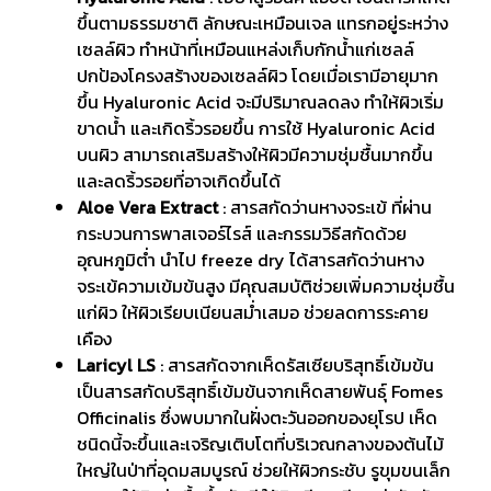
ขึ้นตามธรรมชาติ ลักษณะเหมือนเจล แทรกอยู่ระหว่าง
เซลล์ผิว ทำหน้าที่เหมือนแหล่งเก็บกักน้ำแก่เซลล์
ปกป้องโครงสร้างของเซลล์ผิว โดยเมื่อเรามีอายุมาก
ขึ้น Hyaluronic Acid จะมีปริมาณลดลง ทำให้ผิวเริ่ม
ขาดน้ำ และเกิดริ้วรอยขึ้น การใช้ Hyaluronic Acid
บนผิว สามารถเสริมสร้างให้ผิวมีความชุ่มชื้นมากขึ้น
และลดริ้วรอยที่อาจเกิดขึ้นได้
Aloe Vera Extract
: สารสกัดว่านหางจระเข้ ที่ผ่าน
กระบวนการพาสเจอร์ไรส์ และกรรมวิธีสกัดด้วย
อุณหภูมิต่ำ นำไป freeze dry ได้สารสกัดว่านหาง
จระเข้ความเข้มข้นสูง มีคุณสมบัติช่วยเพิ่มความชุ่มชื้น
แก่ผิว ให้ผิวเรียบเนียนสม่ำเสมอ ช่วยลดการระคาย
เคือง
Laricyl LS
: สารสกัดจากเห็ดรัสเซียบริสุทธิ์เข้มข้น
เป็นสารสกัดบริสุทธิ์เข้มข้นจากเห็ดสายพันธุ์ Fomes
Officinalis ซึ่งพบมากในฝั่งตะวันออกของยุโรป เห็ด
ชนิดนี้จะขึ้นและเจริญเติบโตที่บริเวณกลางของต้นไม้
ใหญ่ในป่าที่อุดมสมบูรณ์ ช่วยให้ผิวกระชับ รูขุมขนเล็ก