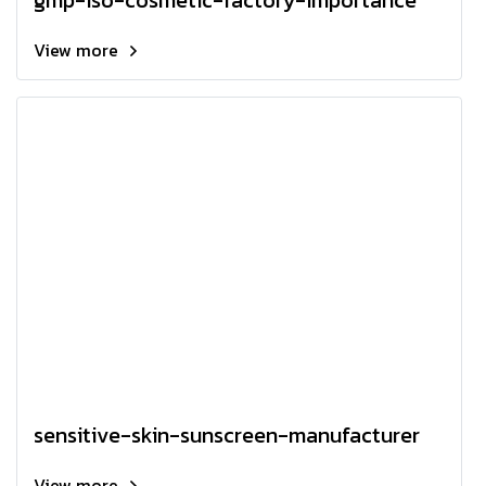
gmp-iso-cosmetic-factory-importance
View more
sensitive-skin-sunscreen-manufacturer
View more