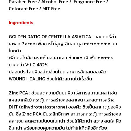
Paraben Free / Alcohol Free / Fragrance Free /
Colorant Free / MIT Free
Ingredients
GOLDEN RATIO OF CENTELLA ASIATICA : ออกฤทธิ์ฆ่า
เฉพาะ P.acne เพื่อการไม่สูญเสียสมดุล microbiome บน
ใบหน้า
เพิ่มกลไกสังเคราะห์ คอลลาเจน ซ่อมแซมผิวชั้น dermis
มากกว่า Vit C 482%
ปลอบประโลมผิวอย่างอ่อนโยน ลดการอักเสบของสิว
WOUND HEALING ช่วยให้ผิวสมานได้เร็วขึ้น
Zinc PCA : ช่วยลดความมันบนผิว เร่งการสมานแผล (เช่น
แผลจากสิว) กระตุ้นการสร้างคอลลาเจน และลดการสร้าง
DHT (dihydrotestosterone) ของผิว ซึ่งเป็นสาเหตุของผิว
มัน ซึ่ง Zinc PCA มีประสิทธิภาพ สามารถกระตุ้นการสร้างคอ
ลลาเจน ลดความมันบนใบหน้า ช่วยให้ผิวหน้า สว่าง สดใส ผิว
อิ่มหน้า พร้อมควบคุมความมัน ไม่ทำให้เกิดสิวอีกด้วย