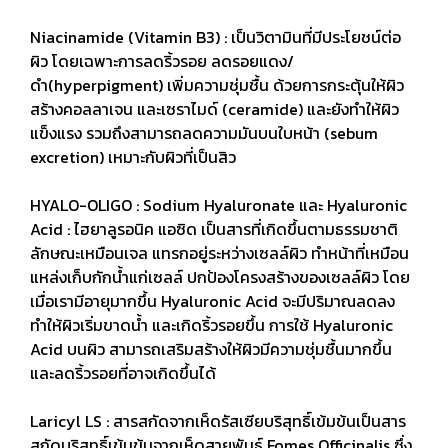
Niacinamide (Vitamin B3) : เป็นวิตามินที่มีประโยชน์ต่อ
ผิว โดยเฉพาะการลดริ้วรอย ลดรอยแดง/
ดำ(hyperpigment) เพิ่มความชุ่มชื้น ด้วยการกระตุ้นให้ผิว
สร้างคอลลาเจน และเซราไมด์ (ceramide) และยังทำให้ผิว
แข็งแรง รวมถึงสามารถลดความมันบนใบหน้า (sebum
excretion) เหมาะกับผิวที่เป็นสิว
HYALO-OLIGO : Sodium Hyaluronate และ Hyaluronic
Acid : ไฮยาลูรอนิค แอซิด เป็นสารที่เกิดขึ้นตามธรรมชาติ
ลักษณะเหมือนเจล แทรกอยู่ระหว่างเซลล์ผิว ทำหน้าที่เหมือน
แหล่งเก็บกักน้ำแก่เซลล์ ปกป้องโครงสร้างของเซลล์ผิว โดย
เมื่อเรามีอายุมากขึ้น Hyaluronic Acid จะมีปริมาณลดลง
ทำให้ผิวเริ่มขาดน้ำ และเกิดริ้วรอยขึ้น การใช้ Hyaluronic
Acid บนผิว สามารถเสริมสร้างให้ผิวมีความชุ่มชื้นมากขึ้น
และลดริ้วรอยที่อาจเกิดขึ้นได้
Laricyl LS : สารสกัดจากเห็ดรัสเซียบริสุทธิ์เข้มข้นเป็นสาร
สกัดบริสุทธิ์เข้มข้นจากเห็ดสายพันธุ์ Fomes Officinalis ซึ่ง