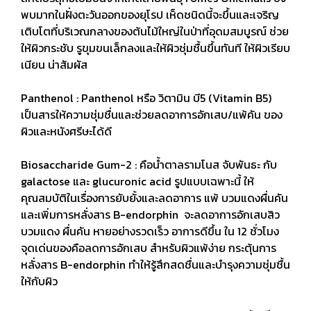
พบมากในฝั่งตะวันออกของยุโรป เห็ดชนิดนี้จะขึ้นและเจริญ
เติบโตที่บริเวณกลางของต้นไม้ใหญ่ในป่าที่อุดมสมบูรณ์ ช่วย
ให้ผิวกระชับ รูขุมขนเล็กลงและให้ผิวชุ่มชื้นขึ้นทันที ให้ผิวเรียบ
เนียน น่าสัมผัส
Panthenol : Panthenol หรือ วิตามิน บี5 (Vitamin B5)
เป็นสารให้ความชุ่มชื่นและช่วยลดอาการอักเสบ/แพ้คัน ของ
ผิวและหนังศรีษะได้ดี
Biosaccharide Gum-2 : คือน้ำตาลรามโนส จับพันธะ กับ
galactose และ glucuronic acid รูปแบบเฉพาะนี้ ให้
คุณสมบัติในเรื่องการยับยั้งและลดอาการ แพ้ บวมแดงผื่นคัน
และเพิ่มการหลั่งสาร B-endorphin จะลดอาการอักเสบสิว
บวมแดง ผื่นคัน หายอย่างรวดเร็ว อาการดีขึ้น ใน 12 ชั่วโมง
จุดเด่นของคือลดการอักเสบ สำหรับผิวแพ้ง่าย กระตุ้นการ
หลั่งสาร B-endorphin ทำให้รู้สึกสดชื่นและบำรุงความชุ่มชื้น
ให้กับผิว