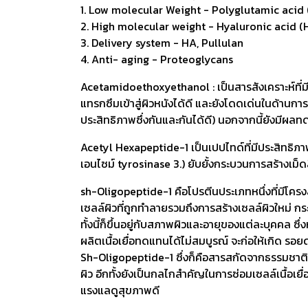
1. Low molecular Weight - Polyglutamic acid
2. High molecular weight - Hyaluronic acid (H
3. Delivery system - HA, Pullulan
4. Anti- aging - Proteoglycans
Acetamidoethoxyethanol : เป็นสารสังเคราะห์ที่มี
แทรกซึมเข้าสู่ผิวหนังได้ดี และยังโดดเด่นในด้านกา
ประสิทธิภาพซึ่งกันและกันได้ดี) นอกจากนี้ยังมีผลทดส
Acetyl Hexapeptide-1 เป็นเปปไทด์ที่มีประสิทธิภ
เอนไซม์ tyrosinase 3.) ยับยั้งกระบวนการสร้างเม็ดสี
sh-Oligopeptide-1 คือโปรตีนประเภทหนึ่งที่มีโครง
เซลล์ผิวที่ถูกทำลายรวมถึงการสร้างเซลล์ผิวใหม่ 
ทั้งนี้ก็ขึ้นอยู่กับสภาพผิวและอายุของแต่ละบุคคล
ผลิตเนื้อเยื่อทดแทนได้ไม่สมบูรณ์ จะก่อให้เกิด รอ
Sh-Oligopeptide-1 ซึ่งก็คือสารสกัดจากธรรมชาติท
ผิว อีกทั้งยังเป็นกลไกสำคัญในการซ่อมเซลล์เนื้อเย
แรงแลดูสุขภาพดี