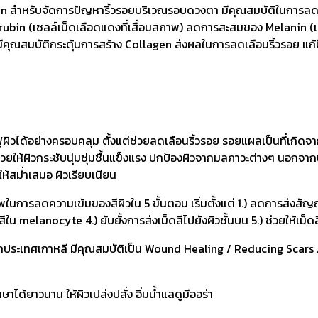
 สำหรับจัดการปัญหาริ้วรอยบริเวณรอบดวงตา มีคุณสมบัติในการลด
bin (เซลล์เม็ดเลือดแดงที่เสื่อมสภาพ) ลดการสะสมของ Melanin (เ
มีคุณสมบัติกระตุ้นการสร้าง Collagen ส่งผลในการลดเลือนริ้วรอย แก้
ผิวได้อย่างครอบคลุม ตั้งแต่ช่วยลดเลือนริ้วรอย รอยแผลเป็นที่เกิด
่วยให้ผิวกระชับนุ่มชุ่มชื้นแข็งแรง ปกป้องผิวจากมลภาวะต่างๆ นอกจาก
ให้สม่ำเสมอ ผิวเรียบเนียน
าพในการลดความเข้มของสีผิวใน 5 ขั้นตอน เริ่มตั้งแต่ 1.) ลดการส่
ใน melanocyte 4.) ยับยั้งการส่งเม็ดสีไปยังผิวชั้นบน 5.) ช่วยให้เม็ดสี
กประเทศเกาหลี มีคุณสมบัติเป็น Wound Healing / Reducing Scars /
กษาได้ยาวนาน ให้ผิวเปล่งปลั่ง อิ่มน้ำแลดูมีออร่า