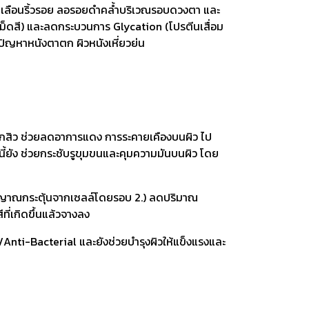
เลือนริ้วรอย ลอรอยดำคล้ำบริเวณรอบดวงตา และ
ม็ดสี) และลดกระบวนการ Glycation (โปรตีนเสื่อม
ปัญหาหนังตาตก ผิวหนังเหี่ยวย่น
จากสิว ช่วยลดอาการแดง การระคายเคืองบนผิว ไป
นี้ยัง ช่วยกระชับรูขุมขนและคุมความมันบนผิว โดย
งสัญญาณกระตุ้นจากเซลล์โดยรอบ 2.) ลดปริมาณ
ที่เกิดขึ้นแล้วจางลง
Anti-Bacterial และยังช่วยบำรุงผิวให้แข็งแรงและ