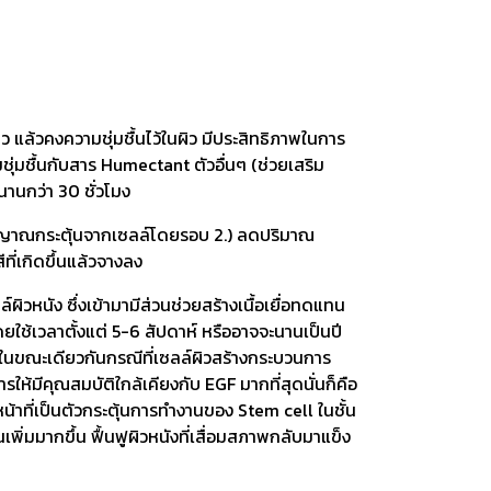
 แล้วคงความชุ่มชื้นไว้ในผิว มีประสิทธิภาพในการ
ชุ่มชื้นกับสาร Humectant ตัวอื่นๆ (ช่วยเสริม
วนานกว่า 30 ชั่วโมง
งสัญญาณกระตุ้นจากเซลล์โดยรอบ 2.) ลดปริมาณ
ที่เกิดขึ้นแล้วจางลง
วหนัง ซึ่งเข้ามามีส่วนช่วยสร้างเนื้อเยื่อทดแทน
ใช้เวลาตั้งแต่ 5-6 สัปดาห์ หรืออาจจะนานเป็นปี
ง ในขณะเดียวกันกรณีที่เซลล์ผิวสร้างกระบวนการ
ห้มีคุณสมบัติใกล้เคียงกับ EGF มากที่สุดนั่นก็คือ
าที่เป็นตัวกระตุ้นการทำงานของ Stem cell ในชั้น
ิ่มมากขึ้น ฟื้นฟูผิวหนังที่เสื่อมสภาพกลับมาแข็ง