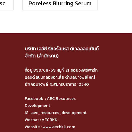
BlueX Iron Hybrid Sunscreen SPF50+ PA+++
Poreless Blurring Serum
บริษัท เออีซี รีซอร์สเซส ดีเวลลอปเม้นท์
จำกัด (สำนักงาน)
ที่อยู่ 899/68-69 หมู่ที่ 21 ซอยจงศิริพาร์ท
แลนด์ ถนนคลองอาเสี่ย ตำบลบางพลีใหญ่
อำเภอบางพลี จ.สมุทรปราการ 10540
Facebook :
AEC Resources
Development
IG :
aec_resources_development
Wechat : AECBKK
Website :
www.aecbkk.com