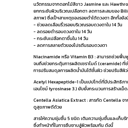
นวัตกรรมจากดอกไม้สีขาว Jasmine และ Hawthron
ยกกระชับผิวบริเวณเปลือกตา ลดการสะสมของ Biliru
สภาพ) ซึ่งเป็ฯสาเหตุของรอยดำใต้ดวงตา อีกทั้งยัง
- ช่วยลดเลือนริ้วรอยบริเวณรอบดวงตาใน 14 วัน
- ลดรอยดำรอบดวงตาใน 14 วัน
- กระชับเปลือกตาขึ้นใน 14 วัน
- ลดการสลายตัวของโปรตีนรอบดวงตา
Niacinamide หรือ Vitamin B3 : สามารถช่วยฟื้นฟู
จนถึงช่วยกระตุ้นการผลิตเซราไมด์ (ceramide) ที่ช
การปรับสมดุลการผลิตน้ำมันใต้ชั้นผิว ช่วยปรับสีผิว
Acetyl Hexapeptide-1 เป็นเปปไทด์ที่มีประสิทธิภ
เอนไซม์ tyrosinase 3.) ยับยั้งกระบวนการสร้างเม็ดสี
Centella Asiatica Extract : สารกัด Centella จา
ดูสุขภาพดีด้วย
สารให้ความชุ่มชื้น 5 ชนิด เติมความชุ่มชื้นและเก็บรั
ซึ่งทำหน้าที่ในการซึบซาบสู่ผิวพร้อมกัน ดังนี้