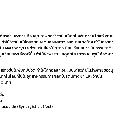
ถียรสูง ป้องการเสื่อมคุณภาพของวิตามินซีจากปัจจัยต่างๆ ได้แก่ อุณห
2G ทำให้วิตามินซีค่อยๆถูกปลดปล่อยสภาวะออกมาอย่างช้าๆ ทำให้ออกฤทธ
ินใน Melanocytes ช่วยปรับสีผิวให้ดูขาวเนียนเรียนอย่างเป็นธรรมชาติ
หมุนเวียนของเลือดดีขึ้น ทำให้ผิวพรรณแลดูสดใส ขาวอมชมพูมีเลือดฝาด 
ร้างขึ้นในพืชที่มีชีวิต ทำให้ได้คอลลาเจนแบบเดียวกับในร่างกายของนุ
ทคโนโลยีที่ใช้ในอุตสาหกรรมการผลิตโปรตีนทาง ยา และ วัคซีน
30 นาที
ึ้น
ว
Glucoside (Synergistic effect)