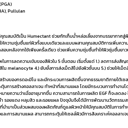
 (PGA)
A), Pullulan
คุณสมบัติเป็น Humectant ช่วยกักเก็บน้ำหล่อเลี้ยงจากบรรยากาศสู่ผิว
รให้ความชุ่มชื้นแก่ผิวทั้งแบบเดียวและแบบผสานคุณสมบัติการเพิ่มความ
อบหลังจากใช้เพียงครั้งเดียว ช่วยเพิ่มความชุ่มชื้นทำให้ผิวชุ่มชื้นยา
าพในการลดความเข้มของสีผิวใน 5 ขั้นตอน เริ่มตั้งแต่ 1.) ลดการส่
ใน melanocyte 4.) ยับยั้งการส่งเม็ดสีไปยังผิวชั้นบน 5.) ช่วยให้เม็ดสี
สร้างของกรดอะมิโน และมีกระบวนการผลิตขึ้นจากธรรมชาติภายใต้เซลล์ผิ
กระตุ้นการสร้างคอลลาเจน ทำหน้าที่สมานแผล โดยมีกระบวนการทำงานโดย
 ซึ่งหมายความว่าเมื่ออายุมากขึ้น ความสามารถในการผลิต EGF ก็จะลดล
ยดำ รอยแดง หลุมสิว และรอยแผล ปัจจุบันจึงได้มีการพัฒนานวัตกรรมสารใ
ี่นำมาเป็นส่วนผสมของผลิตภัณฑ์ดูแลผิวหน้าให้มีคุณสมบัติในการทำหน้
ื่อและการสมานแผล สามารถกระตุ้นให้เซลล์ผิวมีการสังเคราะห์คอลลาเจนเพ