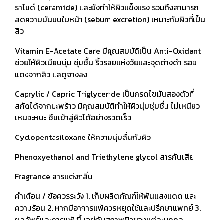
ราไมด์ (ceramide) และยังทำให้ผิวแข็งแรง รวมถึงสามารถ
ลดความมันบนใบหน้า (sebum excretion) เหมาะกับผิวที่เป็น
สิว
Vitamin E-Acetate Care มีคุณสมบัติเป็น Anti-Oxidant
ช่วยให้ผิวเนียนนุ่ม ชุ่มชื้น ริ้วรอยแห่งวัยและจุดด่างดำ รอย
แดงจากสิว แลดูจางลง
Caprylic / Capric Triglyceride เป็นกรดไขมันสองตัวที่
สกัดได้จากมะพร้าว มีคุณสมบัติทำให้ผิวนุ่มชุ่มชื่น ไม่เหนียว
เหนอะหนะ ซึมเข้าสู่ผิวได้อย่างรวดเร็ว
Cyclopentasiloxane ให้ความนุ่มลื่นกับผิว
Phenoxyethanol and Triethylene glycol สารกันเสีย
Fragrance สารแต่งกลิ่น
คำเตือน / ข้อควรระวัง 1. เก็บผลิตภัณฑ์ให้พ้นแสงแดด และ
ความร้อน 2. หากมีอาการแพ้ควรหยุดใช้และปรึกษาแพทย์ 3.
ผลลัพธ์และการแพ้ ขึ้นอยู่กับสภาพผิวของแต่ละบุคคล