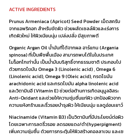
ACTIVE INGREDIENTS
Prunus Armeniaca (Apricot) Seed Powder เม็ดสครับ
จากแอพริคอท สำหรับขัดผิว ช่วยผลัดเซลล์ผิวและเร่งการ
เกิดผิวใหม่ ให้ผิวเนียนนุ่ม เปล่งปลั่ง มีสุขภาพดี
Organic Argan Oil น้ำมันที่ได้จากผล อาร์แกน (Argania
spinosa) ที่เป็นพืชพื้นเมือง สามารถพบได้ในในประเทศ
โมร็อกโกเท่านั้น เป็นน้ำมันบริสุทธิ์จากธรรมชาติ ประกอบไป
ด้วยกรดไขมัน Omega 3 (Linolenic acid) , Omega 6
(Linolenic acid), Omega 9 (Oleic acid), กรดไขมัน
arachidonic acid และกรดไขมัน alpha linolenic acid
และวิตามินอี (Vitamin E) ช่วยต่อต้านการเกิดอนุมูลอิสระ
Anti-Oxidant และช่วยให้ความชุ่มชื่นแก่ผิว ปกป้องผิวจาก
ความแห้งกร้านและริ้วรอยบำรุงผิว ให้เนียนนุ่ม แลดูอ่อนเยาว์
Niacinamide (Vitamin B3) เป็นวิตามินที่มีประโยชน์ต่อผิว
โดยเฉพาะการลดริ้วรอย ลดรอยแดง/ดำ(hyperpigment)
เพิ่มความชุ่มชื้น ด้วยการกระตุ้นให้ผิวสร้างคอลลาเจน และเซ